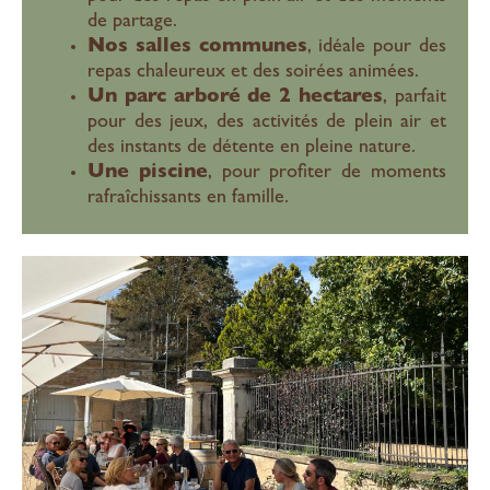
de partage.
Nos salles communes
, idéale pour des
repas chaleureux et des soirées animées.
Un parc arboré de 2 hectares
, parfait
pour des jeux, des activités de plein air et
des instants de détente en pleine nature.
Une piscine
, pour profiter de moments
rafraîchissants en famille.