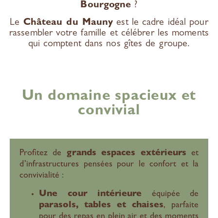
Bourgogne
?
Le
Château du Mauny
est le cadre idéal pour
rassembler votre famille et célébrer les moments
qui comptent dans nos gîtes de groupe.
Un domaine spacieux et
convivial
Profitez de
grands espaces extérieurs
et
d’infrastructures pensées pour le confort et la
convivialité :
Une cour intérieure
équipée de
parasols, tables et chaises
, parfaite
pour des repas en plein air et des moments