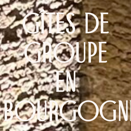
gîtes de
groupe
en
Bourgogn