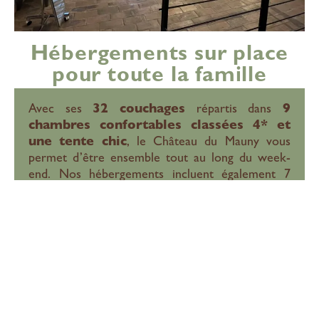
Hébergements sur place
pour toute la famille
Avec ses
32 couchages
répartis dans
9
chambres confortables classées 4* et
une tente chic
, le Château du Mauny vous
permet d’être ensemble tout au long du week-
end. Nos hébergements incluent également 7
salles de bain, 1 salle d’eau et 11 WC
,
garantissant confort et praticité pour tous.
Voir nos
Plan des
hébergements
chambres